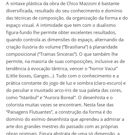
A sintaxe plástica da obra de Chico Mazzoni é bastante
diversificada, resultado do seu conhecimento e domínio
das técnicas de composição, da organização da forma e do
espaço visual. A intimidade que tem com o dualismo
figura-fundo lhe permite obter excelentes resultados,
quando controla as dimensões do espaço, alternando da
criação ilusória do volume (“Brasiliana”) à planaridade
composicional (“Tramas Sinceras”). O que também lhe
permite, na maioria de suas composições, inclusive as de
tendência à evocação tântrica, vencer o “horror Vacui”
(Little boxes, Ganges…). Tudo com o conhecimento e a
prática constante do jogo de luz e sombra (claro-escuro) e
do peculiar e inusitado arco-íris de sua paleta das cores,
como “Istanbul” e “Aurora Boreal”. O desenhista e o
colorista muitas vezes se encontram. Nesta fase das
“Paisagens Flutuantes”, a construção da forma é do
domínio do exímio desenhista que aprendeu a admirar a
arte dos grandes mestres do passado com as próprias
obras originais. Figura abstrata de uma só dimensão, a