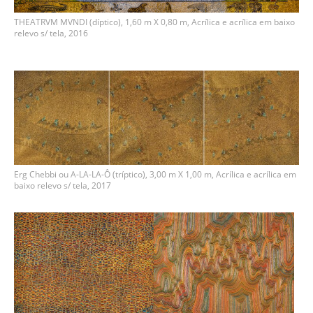
THEATRVM MVNDI (díptico), 1,60 m X 0,80 m, Acrílica e acrílica em baixo
relevo s/ tela, 2016
Erg Chebbi ou A-LA-LA-Ô (tríptico), 3,00 m X 1,00 m, Acrílica e acrílica em
baixo relevo s/ tela, 2017