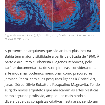
A grande onda (díptico), 1,60 m X 0,80 m, Acrílica e acrílica em baixo
relevo s/ tela, 2017
A presença de arquitetos que são artistas plásticos na
Bahia tem maior visibilidade a partir da década de 1960. À
parte o arquiteto e urbanista Diógenes Rebouças, pelo
caráter documentarista de suas pinturas, considerando a
arte moderna, podemos mencionar como precursores
Jamison Pedra, com suas pesquisas ligadas à Optical Art,
Juraci Dórea, Silvio Robatto e Pasqualino Magnavita. Tendo
surgido novos arquitetos que abraçaram as artes plásticas
como segunda profissão, ampliou-se mais ainda a
diversidade das conquistas criativas nesta área, sendo um