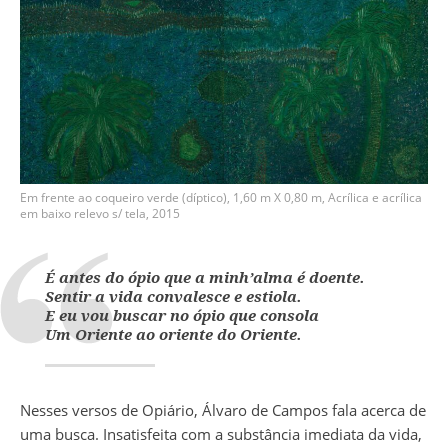
Em frente ao coqueiro verde (díptico), 1,60 m X 0,80 m, Acrílica e acrílica
em baixo relevo s/ tela, 2015
É antes do ópio que a minh’alma é doente.
Sentir a vida convalesce e estiola.
E eu vou buscar no ópio que consola
Um Oriente ao oriente do Oriente.
Nesses versos de Opiário, Álvaro de Campos fala acerca de
uma busca. Insatisfeita com a substância imediata da vida,