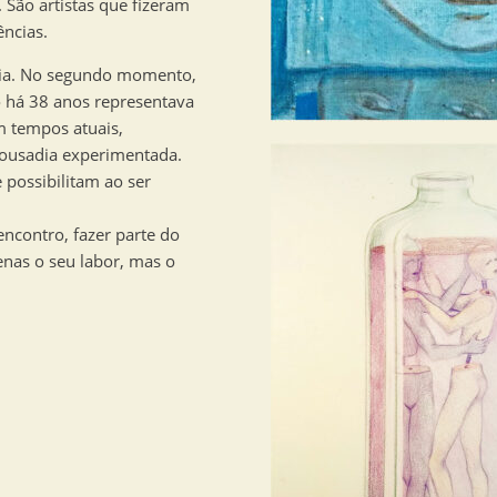
 São artistas que fizeram
ências.
cia. No segundo momento,
o há 38 anos representava
m tempos atuais,
a ousadia experimentada.
e possibilitam ao ser
encontro, fazer parte do
enas o seu labor, mas o