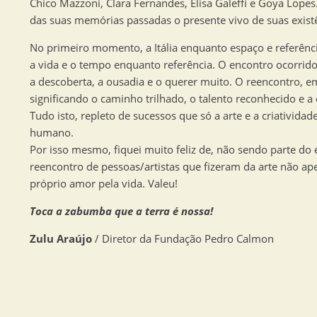
Chico Mazzoni, Clara Fernandes, Elisa Galeffi e Goya Lopes.
das suas memórias passadas o presente vivo de suas exist
No primeiro momento, a Itália enquanto espaço e referên
a vida e o tempo enquanto referência. O encontro ocorrid
a descoberta, a ousadia e o querer muito. O reencontro, e
significando o caminho trilhado, o talento reconhecido e 
Tudo isto, repleto de sucessos que só a arte e a criatividad
humano.
Por isso mesmo, fiquei muito feliz de, não sendo parte do 
reencontro de pessoas/artistas que fizeram da arte não ap
próprio amor pela vida. Valeu!
Toca a zabumba que a terra é nossa!
Zulu Araújo
/ Diretor da Fundação Pedro Calmon