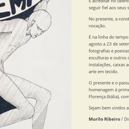
É acreditar no tale
seguir fiel aos seus
No presente, a cons
vocação.
E na linha do tempo
agosto a 23 de sete
fotografias e poesia
esculturas e outros 
instalações, caixas 
arte em tecido.
O presente e o pass
homenagem à primeir
Florença (Itália), c
Sejam bem vindos a 
Murilo Ribeiro
/ Di