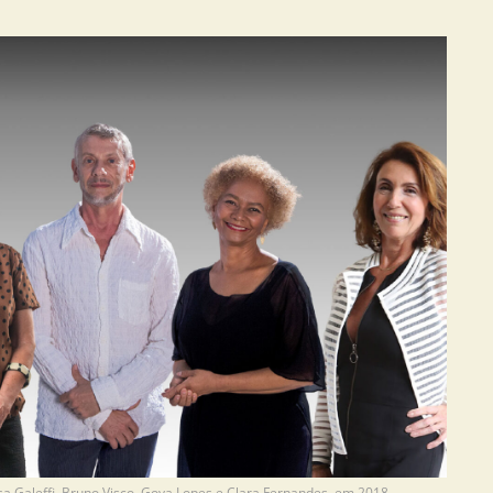
isa Galeffi, Bruno Visco, Goya Lopes e Clara Fernandes, em 2018.