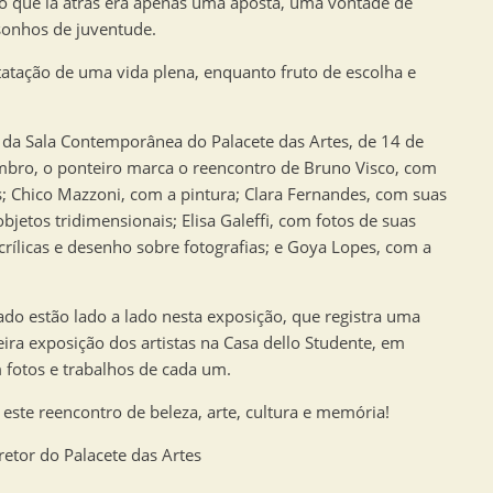
nto que lá atrás era apenas uma aposta, uma vontade de
 sonhos de juventude.
tatação de uma vida plena, enquanto fruto de escolha e
 da Sala Contemporânea do Palacete das Artes, de 14 de
mbro, o ponteiro marca o reencontro de Bruno Visco, com
s; Chico Mazzoni, com a pintura; Clara Fernandes, com suas
objetos tridimensionais; Elisa Galeffi, com fotos de suas
acrílicas e desenho sobre fotografias; e Goya Lopes, com a
ado estão lado a lado nesta exposição, que registra uma
a exposição dos artistas na Casa dello Studente, em
om fotos e trabalhos de cada um.
este reencontro de beleza, arte, cultura e memória!
retor do Palacete das Artes