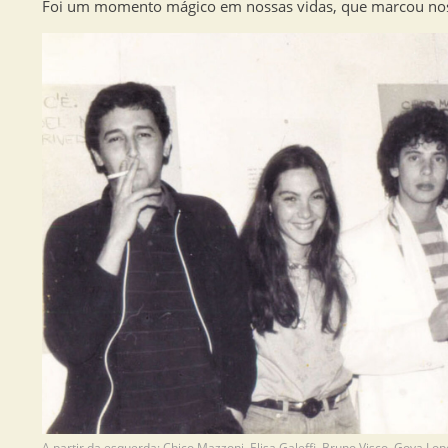
Foi um momento mágico em nossas vidas, que marcou noss
A partir da esquerda: Chico Mazzoni, Elisa Galeffi, Bruno Visco, Goya Lo