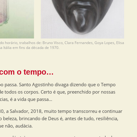
ido horário, trabalhos de: Bruno Visco, Clara Fernandes, Goya Lopes, Elisa
na Itália em fins da década de 1970.
 com o tempo…
mpo passa. Santo Agostinho divaga dizendo que o Tempo
e todos os corpos. Certo é que, preenchido por nossas
cias, é a vida que passa…
0, a Salvador, 2018, muito tempo transcorreu e continuar
o beleza, brincando de Deus é, antes de tudo, resiliência,
ue não, audácia.