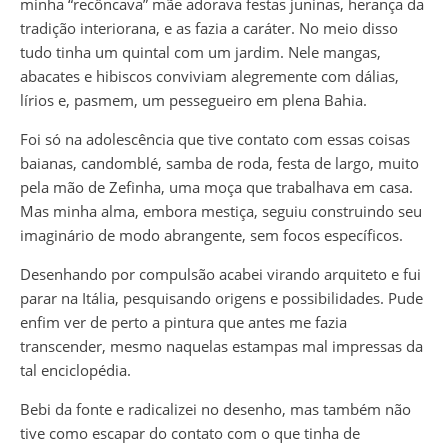
minha “recôncava” mãe adorava festas juninas, herança da
tradição interiorana, e as fazia a caráter. No meio disso
tudo tinha um quintal com um jardim. Nele mangas,
abacates e hibiscos conviviam alegremente com dálias,
lírios e, pasmem, um pessegueiro em plena Bahia.
Foi só na adolescência que tive contato com essas coisas
baianas, candomblé, samba de roda, festa de largo, muito
pela mão de Zefinha, uma moça que trabalhava em casa.
Mas minha alma, embora mestiça, seguiu construindo seu
imaginário de modo abrangente, sem focos específicos.
Desenhando por compulsão acabei virando arquiteto e fui
parar na Itália, pesquisando origens e possibilidades. Pude
enfim ver de perto a pintura que antes me fazia
transcender, mesmo naquelas estampas mal impressas da
tal enciclopédia.
Bebi da fonte e radicalizei no desenho, mas também não
tive como escapar do contato com o que tinha de