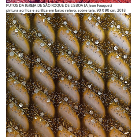
PUTOS DA IGREJA DE SÃO ROQUE DE LISBOA (A Jean Fouquet)
pintura acrílica e acrílica em baixo relevo, sobre tela, 90 X 90 cm, 2018